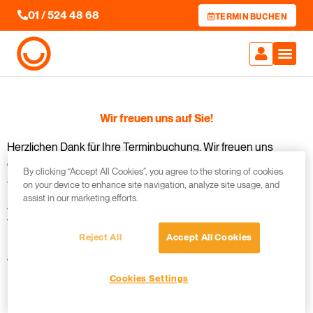
01 / 524 48 68
TERMIN BUCHEN
Wir freuen uns auf Sie!
Herzlichen Dank für Ihre Terminbuchung. Wir freuen uns
darauf, Sie in unserer Klinik in der Mariahilfer Straße 32/3.
By clicking “Accept All Cookies”, you agree to the storing of cookies
Stock, 1070 Wien begrüßen zu dürfen.
on your device to enhance site navigation, analyze site usage, and
assist in our marketing efforts.
Sie erhalten von uns in den nächsten Minuten eine
Terminbestätigung per Mail oder SMS. Sollten Sie keine
Reject All
Accept All Cookies
Bestätigung erhalten, rufen Sie uns bitte unter +43152448680
an, damit wir Ihren Termin persönlich bestätigen können.
Cookies Settings
Liebe Grüße,
Ihr Team Jonke